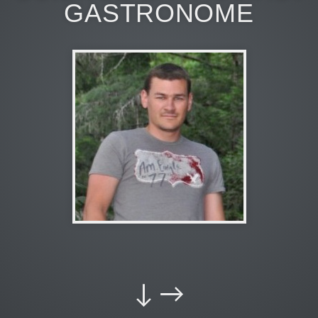
GASTRONOME
LibbyBounce
APK
↓ →